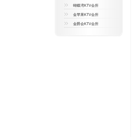
蝴蝶湾KTV会所
金苹果KTV会所
金爵会KTV会所