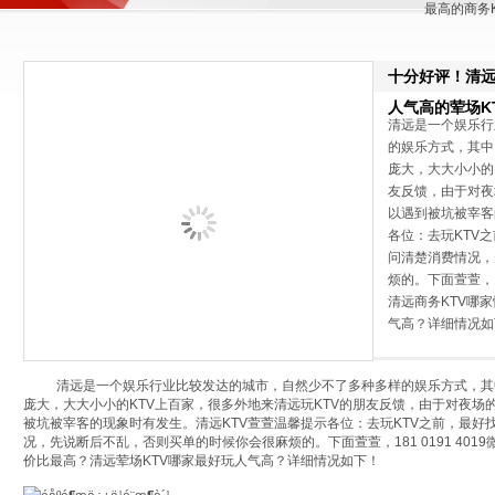
最高的商务
十分好评！清远
人气高的荤场K
清远是一个娱乐行
的娱乐方式，其中
庞大，大大小小的
友反馈，由于对夜
以遇到被坑被宰客
各位：去玩KTV
问清楚消费情况，
烦的。下面萱萱，1
清远商务KTV哪
气高？详细情况如
清远是一个娱乐行业比较发达的城市，自然少不了多种多样的娱乐方式，其中
庞大，大大小小的KTV上百家，很多外地来清远玩KTV的朋友反馈，由于对夜
被坑被宰客的现象时有发生。清远KTV萱萱温馨提示各位：去玩KTV之前，最
况，先说断后不乱，否则买单的时候你会很麻烦的。下面萱萱，181 0191 401
价比最高？清远荤场KTV哪家最好玩人气高？详细情况如下！