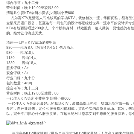
综合考评：九十二分
营业时间：晚上19:00至凌晨3:00
清远凡尔赛KTV会所小费多少 陪唱小费600
凡尔赛KTV是清远人气比较高的荤场KTV，装修档次一流，华丽优雅，很有品
全部采用进口设备，甚至连每一间包间的设计都是经过世界一流水平的设计师专
KTV有靓丽陪唱达200余人。个个模特身材，精致脸庞，迷人微笑，要性感的有
的。绝对让你海选无忧。
清远一代佳人KTV荤场消费明细
880——容纳 8人【容纳4男4女】包含酒水
980——容纳10人
1180——容纳14人
1380——容纳18人
服务评级：A+
安全评级：A+
行业口碑：九十分
包间数量：48间
综合考评：九十二分
营业时间：晚上19:00至凌晨3:00
一代佳人KTV会所小费多少 陪唱小费600
一代佳人KTV是清远最好玩的荤场KTV，装修高端上档次，犹如水晶宫殿一般
多艺，自开业以来，定位和服务都相辅相成，货真价实的高质量荤场。其次，来到
以，完全不用担心什么服务质量。在这里绝对让您享受到至尊般的服务待遇，每
清远商务KTV哪家性价比最高？清远荤场KTV哪家最好玩人气高？初来乍到的