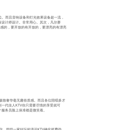
位。而且音响设备和灯光效果设备超一流，
业设计师设计。非常用心。其次，凡尔赛
性感的，要开放的有开放的，要漂亮的有漂亮
，极致奢华毫无庸俗质感。而且各位陪唱多才
一代佳人KTV你只需要尽情的享受就可
个服务员脸上保准都是微笑着。
你，想找一家好玩的清远KTV确实挺费劲。