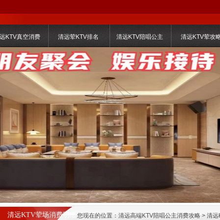
远KTV真空消费
清远荤KTV排名
清远KTV陪唱公主
清远KTV荤攻
清远KTV荤场消费明细
您现在的位置：
清远高端KTV陪唱公主消费攻略
>
清远