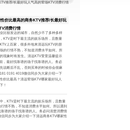
KTV推荐/长最好玩人气高的荤场KTV消费行情
性价比最高的商务KTV推荐/长最好玩
TV消费行情
业比较发达的城市，自然少不了多种多样
，KTV是时下最主流的娱乐场所，且数量
KTV上百家，很多外地来清远玩KTV的朋
场的行情不熟，不知道消费水平如何。所
的现象时有发生。清远KTV萱萱温馨提示
之前，最好找靠谱的场子找靠谱的人。务必
先说断后不乱，否则买单的时候你会很麻
81 0191 4019微信同步为大家介绍一下
家性价比最高？清远荤场KTV哪家最好玩人
下！
，KTV是时下最主流的娱乐场所，且数量
场的行情不熟，不知道消费水平如何。所以遇到
好找靠谱的场子找靠谱的人。务必问清楚消费情
9微信同步为大家介绍一下清远商务KTV哪家性