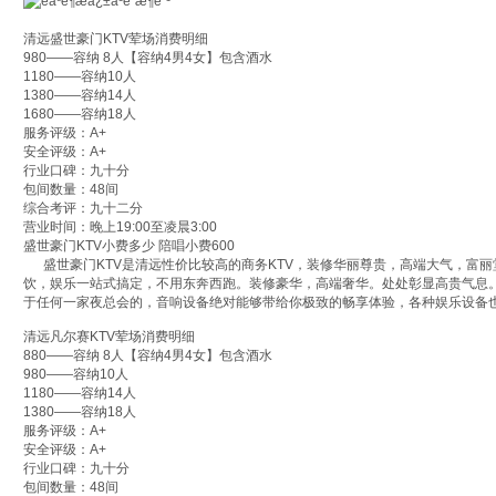
清远盛世豪门KTV荤场消费明细
980——容纳 8人【容纳4男4女】包含酒水
1180——容纳10人
1380——容纳14人
1680——容纳18人
服务评级：A+
安全评级：A+
行业口碑：九十分
包间数量：48间
综合考评：九十二分
营业时间：晚上19:00至凌晨3:00
盛世豪门KTV小费多少 陪唱小费600
盛世豪门KTV是清远性价比较高的商务KTV，装修华丽尊贵，高端大气，富丽
饮，娱乐一站式搞定，不用东奔西跑。装修豪华，高端奢华。处处彰显高贵气息。
于任何一家夜总会的，音响设备绝对能够带给你极致的畅享体验，各种娱乐设备
清远凡尔赛KTV荤场消费明细
880——容纳 8人【容纳4男4女】包含酒水
980——容纳10人
1180——容纳14人
1380——容纳18人
服务评级：A+
安全评级：A+
行业口碑：九十分
包间数量：48间