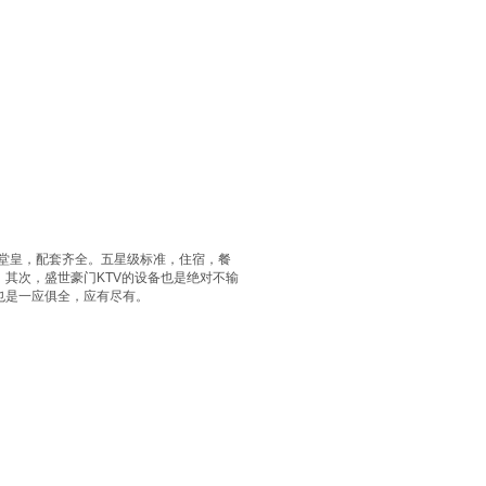
堂皇，配套齐全。五星级标准，住宿，餐
其次，盛世豪门KTV的设备也是绝对不输
也是一应俱全，应有尽有。