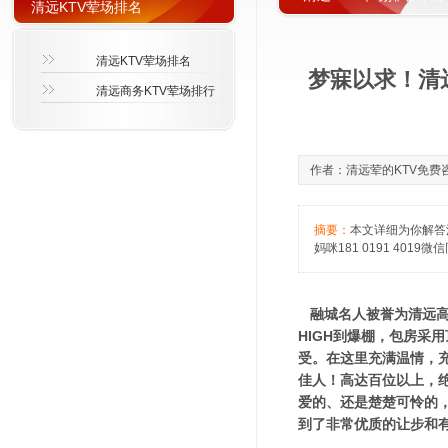
清远KTV荤场排名
清远KTV荤场排名
梦寐以求！清
清远商务KTV荤场排行
作者：清远荤的KTV免费咨询萱
摘要：
本文详细为你解答
妈咪181 0191 4019微
融城名人被誉为清远高
HIGH到爆棚，包房采
受。在这里充满温情，
佳人！高达百位以上，
爱的、还是楚楚可怜的，
到了非常优质的让步和